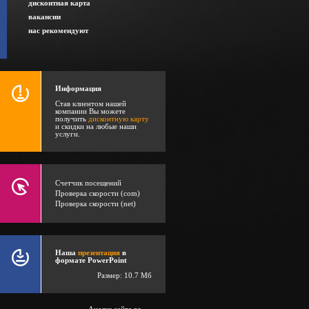
дисконтная карта
вакансии
нас рекомендуют
Информация
Став клиентом нашей
компании Вы можете
получить
дисконтную карту
и скидки на любые наши
услуги.
Счетчик посещений
Проверка скорости (com)
Проверка скорости (net)
Наша
презентация
в
формате PowerPoint
Размер: 10.7 Мб