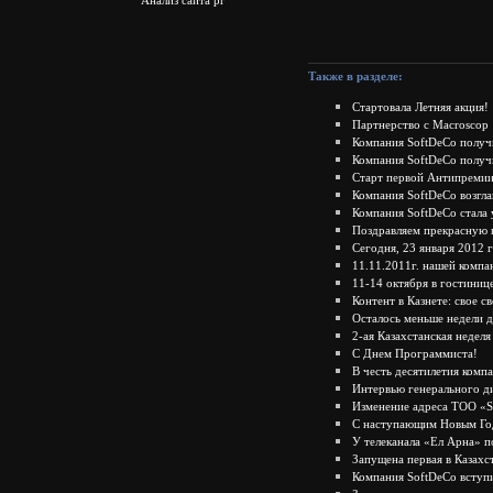
Также в разделе:
Стартовала Летняя акция!
Партнерство с Macroscop
Компания SoftDeCo получи
Компания SoftDeCo получ
Старт первой Антипремии
Компания SoftDeCo возгла
Компания SoftDeCo стала
Поздравляем прекрасную 
Сегодня, 23 января 2012 
11.11.2011г. нашей компа
11-14 октября в гостиниц
Контент в Казнете: свое с
Осталось меньше недели д
2-ая Казахстанская недел
С Днем Программиста!
В честь десятилетия комп
Интервью генерального д
Изменение адреса ТОО «
С наступающим Новым Го
У телеканала «Ел Арна» п
Запущена первая в Казахс
Компания SoftDeCo вступ