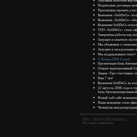
Запущена пилотная верси
Подписание договора меж
Приглашаем принять участ
Компания «SoftDeCo» полу
Компания «SoftDeCo» объя
Компании SoftDeCo испол
ТОО «SoftDeCo» стало оф
Завершены работы над но
Запущен в опытную экспл
Мы объявляем о снижении
Запущен в эксплуатацию 
Мы поддерживаем тенге!
С Новым 2009 Годом!
Презентация базы Автом
Открыт корпоративный бл
Акция «Три счастливые с
Нам 7 лет!
Компания SoftDeCo во вт
22 августа 2008 года в с
базы Автоматизированно
Новый web-сайт компании
Наша компания стала о
Четвертая международна
2001 - 2026 © ТОО SoftDeCo
Все права защищены.